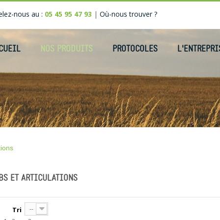
lez-nous au :
05 45 95 47 93
|
Où-nous trouver ?
CUEIL
NOS PRODUITS
PROTOCOLES
L'ENTREPRI
tions
BS ET ARTICULATIONS
--
Tri