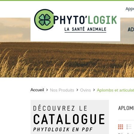
Appe
AC
Accueil
Nos Produits
Ovins
Aplombs et articula
APLOM