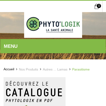
0
MENU
Accueil
Nos Produits
Autres ... Lamas
Parasitisme