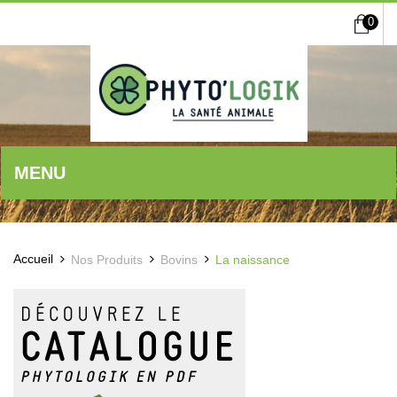
0
MENU
Accueil
Nos Produits
Bovins
La naissance