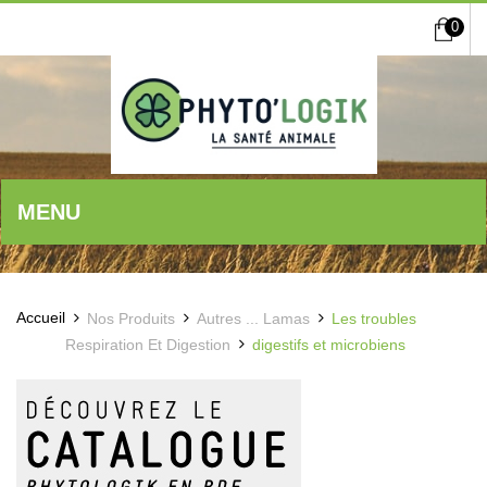
0
MENU
Accueil
Nos Produits
Autres ... Lamas
Les troubles
Respiration Et Digestion
digestifs et microbiens