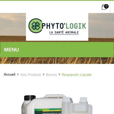
0
MENU
Accueil
Nos Produits
Bovins
Respipulm Liquide